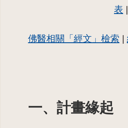
表
佛醫相關「經文」檢索
|
一、計畫緣起